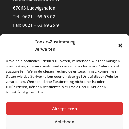
67063 Ludwigshafen
Tel.: 0621 – 69 53 02
Fax: 0621 – 63 69 25 9
ÖFFNUNGSZEITEN
Cookie-Zustimmung
verwalten
Mo – Do 07:30 – 18:00 Uhr
Fr 07:30 – 18:00 Uhr
Um dir ein optimales Erlebnis zu bieten, verwenden wir Technologien
wie Cookies, um Geräteinformationen zu speichern und/oder darauf
Sa 07:30 – 12:30 Uhr
zuzugreifen. Wenn du diesen Technologien zustimmst, können wir
Daten wie das Surfverhalten oder eindeutige IDs auf dieser Website
verarbeiten. Wenn du deine Zustimmung nicht erteilst oder
RECHTLICHES
zurückziehst, können bestimmte Merkmale und Funktionen
Impressum
beeinträchtigt werden.
Datenschutz
Cookie-Richtlinie (EU)
Akzeptieren
Ablehnen